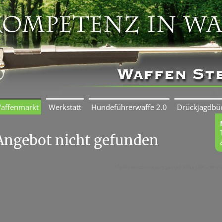
affenmarkt
Werkstatt
Hundeführerwaffe 2.0
Drückjagdbü
Angebot nicht gefunden
2
*
differenzbesteuert gemäß §25a UStG.;MwSt.