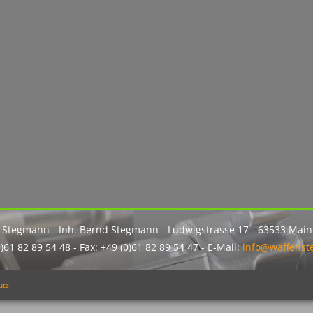
 Stegmann - Inh. Bernd Stegmann - Ludwigstrasse 17 - 63533 Mai
0)61 82 89 54 48 - Fax: +49 (0)61 82 89 54 47 - E-Mail:
info@waffens
utz