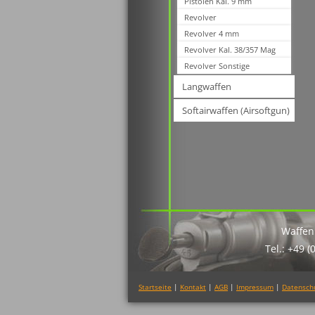
Pistolen Kal. 9 mm
Revolver
Revolver 4 mm
Revolver Kal. 38/357 Mag
Revolver Sonstige
Langwaffen
Softairwaffen (Airsoftgun)
Waffen
Tel.: +49 (
Startseite
|
Kontakt
|
AGB
|
Impressum
|
Datensch