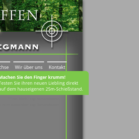
chse
Wir über uns
Kontakt
Machen Sie den Finger krumm!
Testen Sie ihren neuen Liebling direkt
auf dem hauseigenen 25m-Schießstand.
1
*
inkl. MwSt.; zzgl. Versandkosten
 nicht ausweisbar; zzgl. Versandkosten