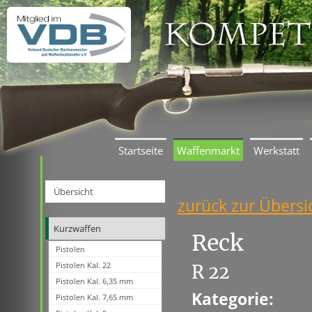
Startseite
Waffenmarkt
Werkstatt
Übersicht
zurück zur Übersi
Kurzwaffen
Reck
Pistolen
Pistolen Kal. 22
R 22
Pistolen Kal. 6,35 mm
Kategorie:
Pistolen Kal. 7,65 mm