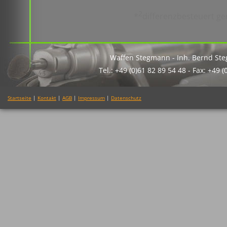
2
*
differenzbesteuert ge
Waffen Stegmann - Inh. Bernd St
Tel.: +49 (0)61 82 89 54 48 - Fax: +49 
Startseite
|
Kontakt
|
AGB
|
Impressum
|
Datenschutz