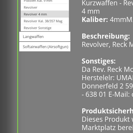
Pistolen Kal. 9 mm
Kurzwaffen - Re
Revolver
4 mm
Revolver 4 mm
Kaliber:
4mmM
Revolver Kal. 38/357 Mag
Revolver Sonstige
Beschreibung:
Langwaffen
Revolver, Reck
Softairwaffen (Airsoftgun)
Sonstiges:
Da Rev. Reck Mo
Herstelelr: UM
Donnerfeld 2 59
- 638 01 E-Mail
Produktsicherh
Dieses Produkt
Marktplatz berei