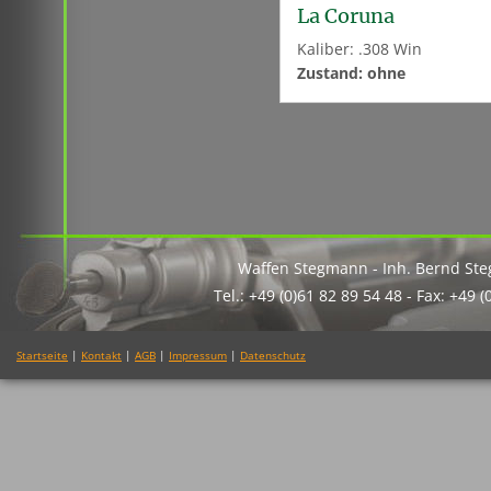
La Coruna
Kaliber: .308 Win
Zustand: ohne
Waffen Stegmann - Inh. Bernd St
Tel.: +49 (0)61 82 89 54 48 - Fax: +49 
Startseite
|
Kontakt
|
AGB
|
Impressum
|
Datenschutz