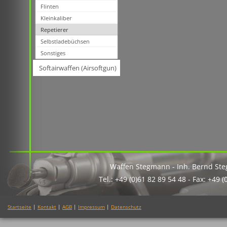
Flinten
Kleinkaliber
Repetierer
Selbstladebüchsen
Sonstiges
Softairwaffen (Airsoftgun)
Waffen Stegmann - Inh. Bernd St
Tel.: +49 (0)61 82 89 54 48 - Fax: +49 
Startseite
|
Kontakt
|
AGB
|
Impressum
|
Datenschutz