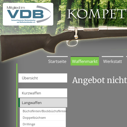
Startseite
Waffenmarkt
Werkstatt
Angebot nich
Übersicht
Kurzwaffen
Langwaffen
Büchsflinten/Bockbüchsflinten
Doppelbüchsen
Drillinge